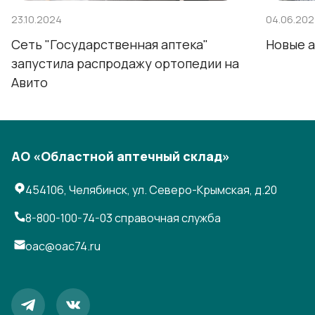
23.10.2024
04.06.20
Сеть "Государственная аптека"
Новые а
запустила распродажу ортопедии на
Авито
АО «Областной аптечный склад»
454106, Челябинск, ул. Северо-Крымская, д.20
8-800-100-74-03
справочная служба
oac@oac74.ru